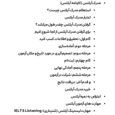
مدرک آیلتس (کارنامه آیلتس)
استعلام مدرک آیلتس چیست؟
اعتبار مدرک آیلتس
گرفتن مدرک آیلتس چقدر طول میکشد؟
برای گرفتن مدرک آیلتس از کجا شروع کنیم
گام اول: تحقیق و اطلاعات کسب کنید
مرحله دوم: آماده‌سازی
مرحله سوم: تصمیم‌گیری در مورد تاریخ و مکان آزمون
گام چهارم: ثبت‌نام
مرحله پنجم: آمادگی نهایی
مرحله ششم: شرکت در آزمون
و قدم آخر: دریافت نتایج
خرید مدرک آیلتس
اعتراض به نمره آیلتس
مهارت های آزمون آیلتس
مهارت لیسنینگ آیلتس (شنیداری): IELTS Listening