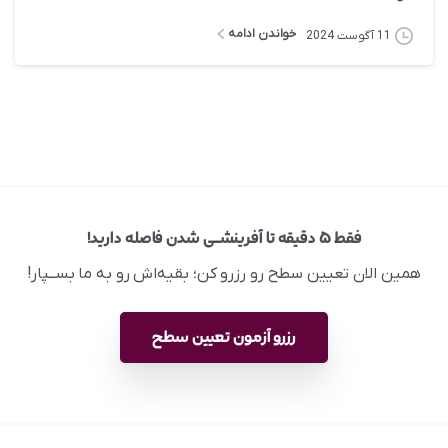
خواندن ادامه
11 آگوست 2024
فقط ۵ دقیقه تا آفرینشــی شدن فاصله دارید!
همین الان تعیین سطح رو رزرو کن؛ بقیه‌اش رو به ما بســپار!
رزرو آزمون تعیین سطح