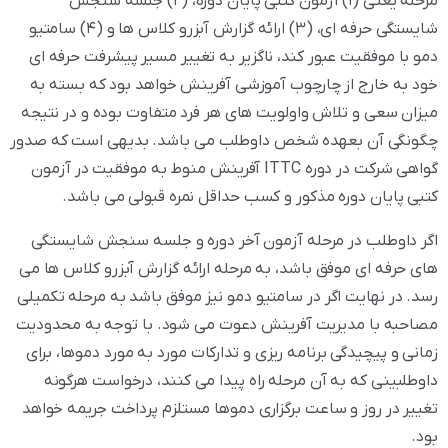
مرحله یعنی (۱) آزمون کتبی پایان دوره، (۲) جلسه سنجش
شایستگی حرفه ای، (۳) ارائه گزارش آبزرو کلاس ها و (۴) سامتیو
دمو با موفقیت عبور کند، ناگزیر به تغییر مسیر پیشرفت حرفه ای
خود به خارج از چارچوب آموزشی آفرینش خواهد بود که بسته به
میزان سعی و تلاش واولویت های هر فرد متفاوت بوده و در نتیجه
چگونگی آن بعهده شخص داوطلب می باشد. بدیهی است که صدور
گواهی شرکت در دوره ITTC آفرینش منوط به موفقیت در آزمون
کتبی پایان دوره مذکور و کسب حداقل نمره قبولی می باشد.
اگر داوطلب در مرحله آزمون آخر دوره و جلسه سنجش شایستگی
های حرفه ای موفق باشد، به مرحله ارائه گزارش آبزرو کلاس ها می
رسد. در نهایت اگر در سامتیو دمو نیز موفق باشد به مرحله تکمیلی
مصاحبه با مدیریت آفرینش دعوت می شود. با توجه به محدودیت
زمانی و پیچیدگی برنامه ریزی و تدارکات مورد به مورد دموها، برای
داوطلبینی که به آن مرحله راه پیدا می کنند، درخواست هرگونه
تغییر در روز و ساعت برگزاری دموها مستلزم پرداخت جریمه خواهد
بود.