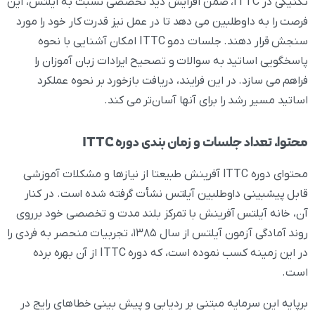
تکنیکی در ITTC، ضمن افزایش دید تخصصی نسبت به آیلتس، این
فرصت را به داوطلبین می دهد تا در عمل نیز قدرت کار خود را مورد
سنجش قرار دهند. جلسات دمو ITTC امکان آشنایی با نحوه
پاسخگویی اساتید به سوالات و تصحیح ایرادات زبان آموزان را
فراهم می سازد. در این فرایند، دریافت بازخورد بر نحوه عملکرد
اساتید مسیر رشد را برای آنها آسان‌تر می کند.
محتوا، تعداد جلسات و زمان بندی دوره ITTC
محتوای دوره ITTC آفرینش طبیعتا از نیازها و مشکلات آموزشی
قابل پیشبینی داوطلبین آیلتس نشأت گرفته شده است. در کنار
آن، خانه آیلتس آفرینش با تمرکز بلند مدت و تخصصی خود برروی
روند آمادگی آزمون آیلتس از سال ۱۳۸۵، تجربیات منحصر به فردی را
در این زمینه کسب نموده است، که دوره ITTC از آن بهره برده
است.
برپایه این سرمایه مبتنی بر ردیابی و پیش بینی خطاهای رایج در