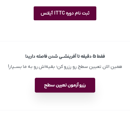
ثبت نام دوره ITTC آیلتس
فقط ۵ دقیقه تا آفرینشــی شدن فاصله دارید!
همین الان تعیین سطح رو رزرو کن؛ بقیه‌اش رو به ما بســپار!
رزرو آزمون تعیین سطح