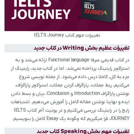
تغییرات مهم کتاب IELTS Journey
تغییرات عظیم بخش Writing در کتاب جدید
در کتاب قدیمی صرفا Functional language ارائه می‌شد و به
استراکچر رایتینگ پرداخته نمی‌شد. اما در کتاب جدید، رایتینگ از
جزء به کل، کاملا درس داده می‌شود. از جمله نویسی شروع
می‌کنیم، ربط جملات، پاراگراف‌ کردن جملات، استراکچر پاراگراف،
نوشتن پاراگراف Introduction و Conclusion، بیان و بسط دادن
ایده و نهایتا نوشتن مقاله کامل را آموزش می‌دهیم. اشتباهات
رایج را در رایتینگ بررسی می‌کنیم و در یونیت آخر کتاب IELTS
JOURNEY فرا میگیریم که چگونه یک Essay کامل را بنویسیم.
تغییرات مهم بخش Speaking کتاب جدید