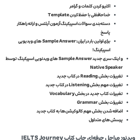
اکتیو کردن کلمات و گرامر
خداحافظی با حفظ کردن Template
دسته‌بندی سوالات اسپیکینگ آزمون آیلتس و ارائه راهکار
پاسخ
برای اولین بار در ایران: Sample Answer های ویدیویی
اسپیکینگ!
و اینک سری جدید Sample Answer های ویدئویی اسپیکینگ توسط
Native Speaker
تغییرات بخش Reading در کتاب جدید
تغییرات مهم بخش Listening در کتاب جدید
تغییرات کتاب جدید در بخش Vocabulary
تغییرات بخش Grammar
اضافه شدن بخش مهم کالوکیشن‌ها به کتاب جدید
پرسش های متداول
ویدئو: مراحل حرفه‌ای چاپ کتاب IELTS Journey