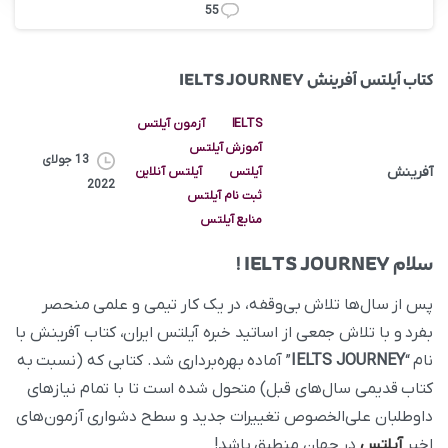
55
کتاب آیلتس آفرینش IELTS JOURNEY
IELTS
آزمون آیلتس
آموزش آیلتس
13 جولای
آفرینش
آیلتس
آیلتس آنلاین
2022
ثبت نام آیلتس
منابع آیلتس
سلام IELTS JOURNEY !
پس از سال‌ها تلاش بی‌وقفه، در یک کار تیمی و علمی منحصر
بفرد و با تلاش جمعی از اساتید خبره آیلتس ایران، کتاب آفرینش با
نام “
IELTS JOURNEY
” آماده بهره‌برداری شد. کتابی که (نسبت به
کتاب قدیمی سال‌های قبل) متحول شده است تا با تمام نیازهای
داوطلبان علی‌الخصوص تغییرات جدید و سطح دشواری آزمون‌های
اخیر
آیلتس
در جهان منطبق باشد!