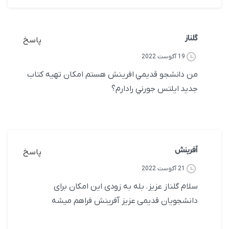
گلناز
پاسخ
19 آگوست 2022
من دانشجو قديمي افرينش هستم امكان تهيه كتاب
جديد ايلتس جورني رادارم؟
آفرینش
پاسخ
21 آگوست 2022
سلام گلناز عزیز. بله به زودی این امکان برای
دانشجویان قدیمی عزیز آفرینش فراهم میشه