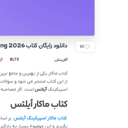
دانلود رایگان کتاب Makkar IELTS Speaking 2026
33
آفرینش
IELTS
آز
کتاب ماکار یکی از بهترین و جامع ترین
از این کتاب منتشر می شود و سوالات 
اسپیکینگ
آیلتس
است. اگر مصاحبه های آفرنیش با داوطلبین 
کتاب ماکار آیلتس
کتاب ماکار اسپیکینگ آیلتس
بر اساس
بگیرید و این موضوع بسیار به یادگیر