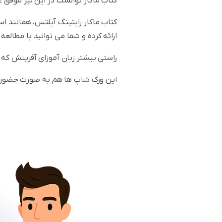
کتاب ماکار توانست در این نیز موفق ع
کتاب ماکار رایتینگ آیلتس، همانند ا
ارائه کرده و شما می توانید با مطالع
راستی بیشتر زبان آموزای آفرینش که نمرات بالای 7/7.5 رایتینگ دارند، تو کارگاه های تخصصی 
این ورک شاپ ها هم به صورت حضوری 