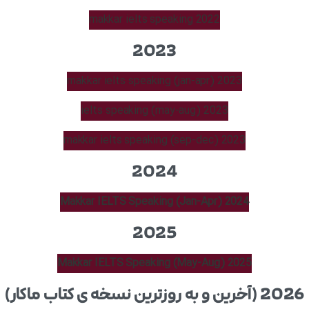
makkar ielts speaking 2022
2023
makkar ielts speaking (jan-apr) 2023
ielts speaking (may-aug) 2023
makkar ielts speaking (sep-dec) 2023
2024
Makkar IELTS Speaking (Jan-Apr) 2024
2025
Makkar IELTS Speaking (May-Aug) 2025
2026
(آخرین و به روزترین نسخه ی کتاب ماکار)