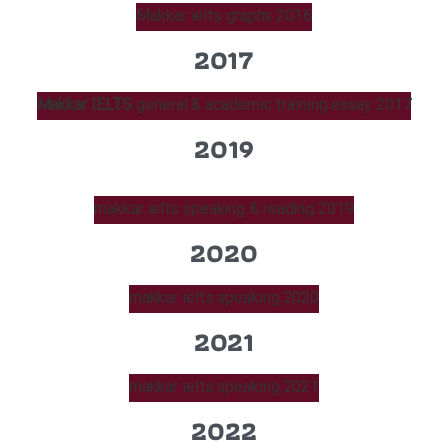
Makkar ielts graphs 2016
2017
Makkar IELTS
general & academic training essay 2017
2019
makkar ielts speaking & reading 2019
2020
makkar ielts speaking 2020
2021
makkar ielts speaking 2021
2022