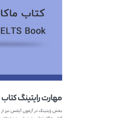
مهارت رایتینگ کتاب ماکار(akkar
بخش رایتینگ در آزمون آیلتس نیز از 