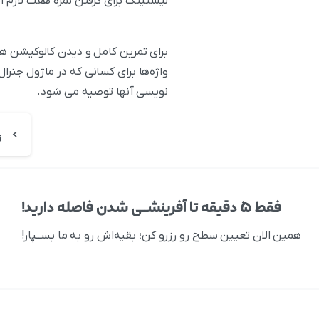
لیسنینگ برای گرفتن نمره هفت لازم ا
برای تمرین کامل و دیدن کالوکیشن ها
نویسى آنها توصیه می شود.
فقط ۵ دقیقه تا آفرینشــی شدن فاصله دارید!
همین الان تعیین سطح رو رزرو کن؛ بقیه‌اش رو به ما بســپار!