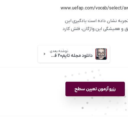
www.uefap.com/vocab/select/a
یه میشود. نکته ۱: تجربه نشان داده است یادگیری این
 نمایند نیز بسیار مفید بوده است. نکته ۲: برای یادگیری عمیق و همیشگی این واژگان، فلش کارد
نوشته بعدی
دانلود مجله تایم ۲۰ فوریه ۲۰۱۷ برای تقویت ریدینگ
رزرو آزمون تعیین سطح