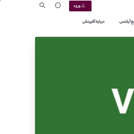
ورود
ع آیلتس
درباره آفرینش