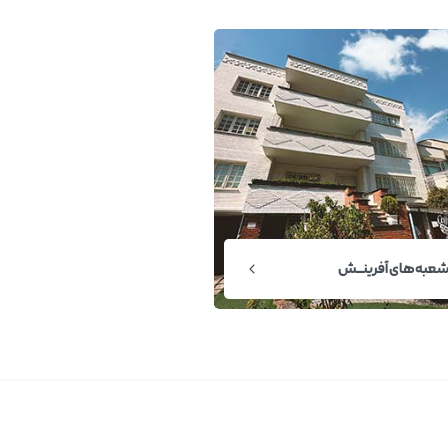
عبه‌های آفرینــش