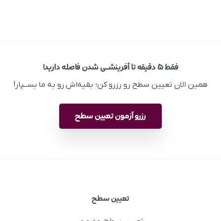
فقط ۵ دقیقه تا آفرینشــی شدن فاصله دارید!
همین الان تعیین سطح رو رزرو کن؛ بقیه‌اش رو به ما بســپار!
رزرو آزمون تعیین سطح
تعیین سطح