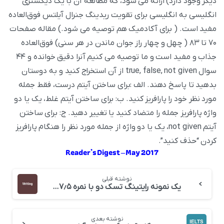
دیگر وجود دارد) ارائه می شود، که مطالعه آن با یک دیکشنری
انگلیسی به انگلیسی برای تقویت ریدینگ جنرال آیلتس فوق‌العاده
مفید است. ( برای آکادمیک هم توصیه می شود.) مقاله صفحات
۷۰ تا ۸۳ ( چهل و چهار راز جوان ماندن در هر سنی) فوق‌العاده
جذاب و مفید است و ما توصیه می کنیم آنرا دقیق خوانده و ۴۴
سوال true, false, not given از آن استخراج کنید و به دوستان
بدهید تا پاسخ دهند. الف :برای ساختن آیتم درست، فقط جمله
مورد نظر خود را پارافریز کنید. ب: برای ساختن آیتم غلط، یک یا دو
واژه پارافریز جمله را متضاد کنید یا تغییر دهید. ج: برای ساختن
آیتم not given، یک یا دو واژه از جمله مورد نظر را هنگام پارافریز
کردن “حذف کنید”.
Reader’s Digest – May 2017
نوشته قبلی
یک نمونه رایتینگ تسک دو با نمره ۷٫۵ و ساختار پیشنهادی برای کسب آن
نوشته بعدی