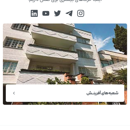
شعبه‌های آفرینــش