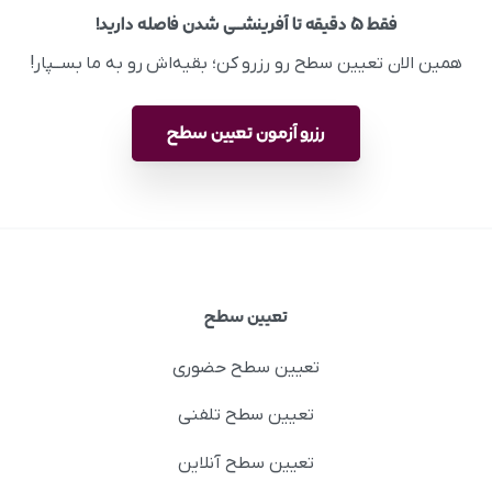
فقط ۵ دقیقه تا آفرینشــی شدن فاصله دارید!
همین الان تعیین سطح رو رزرو کن؛ بقیه‌اش رو به ما بســپار!
رزرو آزمون تعیین سطح
تعیین سطح
تعیین سطح حضوری
تعیین سطح تلفنی
تعیین سطح آنلاین