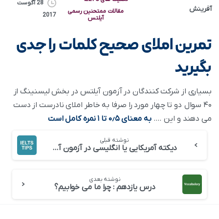
28 آگوست
آفرینش
مقالات ممتحنین رسمی
2017
آیلتس
تمرین املای صحیح کلمات را جدی
بگیرید
بسیاری از شرکت کنندگان در آزمون آیلتس در بخش لیسنینگ از
۴۰ سوال دو تا چهار مورد را صرفا به خاطر املای نادرست از دست
می دهند و این ….
به معنای ۰٫۵ تا ۱ نمره کامل است
نوشته قبلی
دیکته آمریکایی یا انگلیسی در آزمون آیلتس
نوشته بعدی
درس یازدهم : چرا ما می خوابیم؟