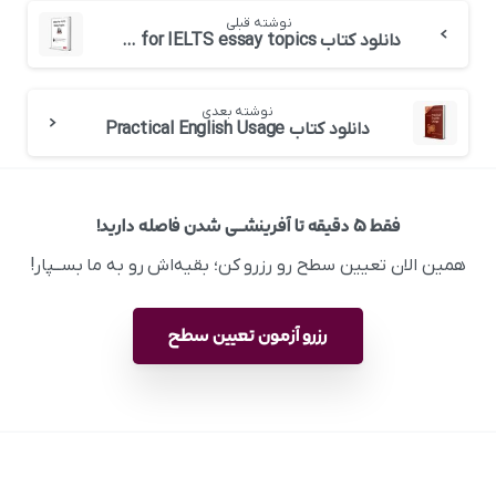
نوشته قبلی
دانلود کتاب Ideas for IELTS essay topics خانم لیز
نوشته بعدی
دانلود کتاب Practical English Usage
فقط ۵ دقیقه تا آفرینشــی شدن فاصله دارید!
همین الان تعیین سطح رو رزرو کن؛ بقیه‌اش رو به ما بســپار!
رزرو آزمون تعیین سطح