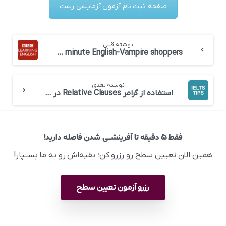
صفحه ثبت نام آزمون آزمایشی رشت
نوشته قبلی
BBC 6 minute English-Vampire shoppers
نوشته بعدی
استفاده از گرامر Relative Clauses در دو مهارت رایتینگ و اسپیکینگ
فقط ۵ دقیقه تا آفرینشــی شدن فاصله دارید!
همین الان تعیین سطح رو رزرو کن؛ بقیه‌اش رو به ما بســپار!
رزرو آزمون تعیین سطح