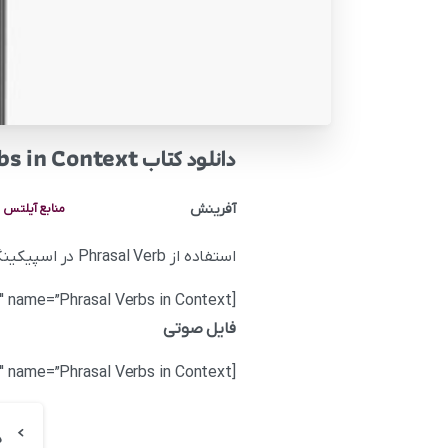
دانلود کتاب Phrasal Verbs in Context
آفرینش
منابع آیلتس
استفاده از Phrasal Verb در اسپیکینگ و رایتینگ می تواند باعث بهبود و ارتقای نمره شما در بخش LR بند دیسکریپتور شود.
[wpfd_single_file id=”53617″ catid=”1839″ name=”Phrasal Verbs in Context”]
فایل صوتی
[wpfd_single_file id=”53619″ catid=”1839″ name=”Phrasal Verbs in Context”]