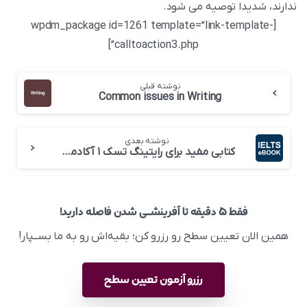
ندارند، شدیدا توصیه می شود.
[wpdm_package id=1261 template=”link-template-
calltoaction3.php”]
نوشته قبلی
Common issues in Writing
نوشته بعدی
کتابی مفید برای رایتینگ تسک ۱ آکادمیک
فقط ۵ دقیقه تا آفرینشــی شدن فاصله دارید!
همین الان تعیین سطح رو رزرو کن؛ بقیه‌اش رو به ما بســپار!
رزرو آزمون تعیین سطح