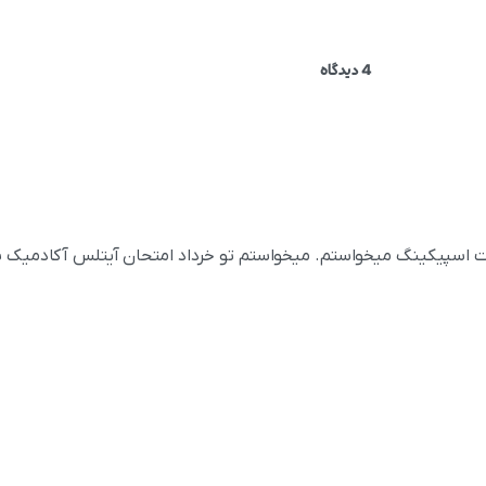
4 دیدگاه
رت اسپیکینگ میخواستم. میخواستم تو خرداد امتحان آیتلس آکادمیک 