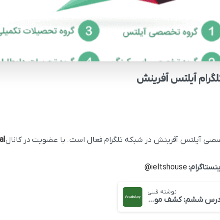
لگرام آیلتس آفرینش
l@
ینستاگرام:
ieltshouse@
نوشته قبلی
درس ششم: کشف مومیایی پرویی