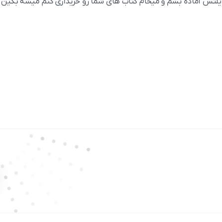
یلتس آماده بشم و میخام کتاب های شما رو خریداری کنم میشه بگین 