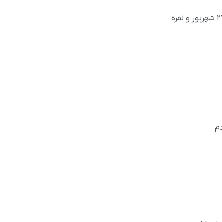
برای اسپیکینگ دنبال پارتنر خانم هستم اگر کسی تمایل داشته باشه . اسپیکینگ ۷ شدم توی آزمون. آزمون بعدی ۲۷ شهریور و نمره