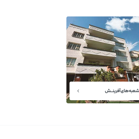
عبه‌های آفرینــش