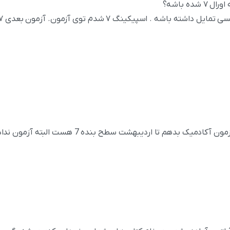
ه باشه؟
ک بدهم تا اردیبهشت سطح بنده 7 هست البته آزمون ندادم