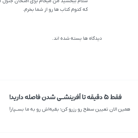
سلام ببخشید من میخام برای امتحان جنرال آ
که کدوم کتاب ها رو از شما بخرم.
دیدگاه ها بسته شده اند.
فقط ۵ دقیقه تا آفرینشــی شدن فاصله دارید!
همین الان تعیین سطح رو رزرو کن؛ بقیه‌اش رو به ما بســپار!