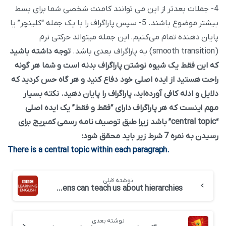
4- جملات بعدتر از این می توانند کامنت شخصی شما برای بسط
بیشتر موضوع باشند. 5- سپس پاراگراف را با یک جمله “کلینچر” یا
پایان دهنده تمام می‌کنیم. این جمله میتواند حرکتی نرم
(smooth transition) به پاراگراف بعدى باشد.
توجه داشته باشید
که این فقط یک شیوه نوشتن پاراگراف بدنه است و شما هر گونه
راحت هستید از ایده اصلی خود دفاع کنید و هر گاه حس کردید که
دلایل و ادله کافی آورده‌اید، پاراگراف را پایان دهید.
نکته بسیار
مهم اینست که هر پاراگراف داراى “فقط و فقط” یک ایده اصلی
“central topic” باشد زیرا طبق توصیف نامه رسمی کمبریج برای
رسیدن به نمره 7 شرط زیر باید محقق شود:
.There is a central topic within each paragraph
نوشته قبلی
BBC 6 minute English-What chickens can teach us about hierarchies
نوشته بعدی