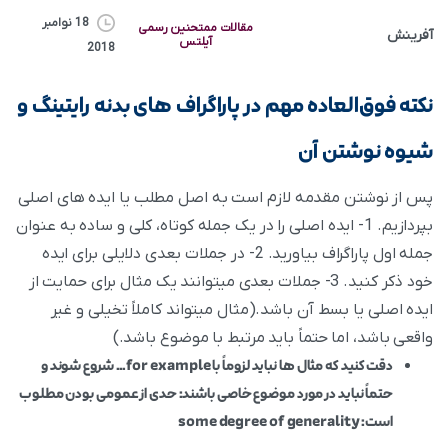
18 نوامبر
مقالات ممتحنین رسمی
آفرینش
آیلتس
2018
نکته فوق‌العاده مهم در پاراگراف های بدنه رایتینگ و
شیوه نوشتن آن
پس از نوشتن مقدمه لازم است به اصل مطلب یا ایده های اصلی
بپردازیم. 1- ایده اصلی را در یک جمله کوتاه، کلی و ساده به عنوان
جمله اول پاراگراف بیاورید. 2- در جملات بعدی دلایلی برای ایده
خود ذکر کنید. 3- جملات بعدی میتوانند یک مثال برای حمایت از
ایده اصلی یا بسط آن باشد.(مثال میتواند کاملاً تخیلی و غیر
واقعی باشد، اما حتماً باید مرتبط با موضوع باشد.)
دقت کنید که مثال ها نباید لزوماً با for example… شروع شوند و
حتماً نباید در مورد موضوع خاصی باشند: حدی از عمومی بودن مطلوب
است: some degree of generality