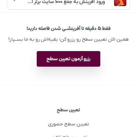
ورود آفرینش به جمع ۱۰۰۰ سایت برتر ایران
فقط ۵ دقیقه تا آفرینشــی شدن فاصله دارید!
همین الان تعیین سطح رو رزرو کن؛ بقیه‌اش رو به ما بســپار!
رزرو آزمون تعیین سطح
تعیین سطح
تعیین سطح حضوری