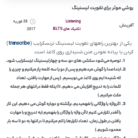
روشی موثر برای تقویت لیسنینگ
Listening
28 فوریه
آفرینش
تکنیک های IELTS
2017
یکى از بهترین راههاى تقویت لیسنینگ ترنسکرایب (
transcribe
)
کردن یا پیاده نمودن متن شنیداری روی کاغذ است.
توصیه می‌شود سکشن های دو، سه و چهار لیسنینگ ترنسکرایب شود.
ابتدا صدا را گوش میدهیم و پس از دو یا سه کلمه پاز میکنیم و چیزی را
که شنیده ایم روی کاغذ می نویسیم. (پس از مهارت یافتن، تعداد
کلمات را به تدریج افزایش می دهیم، تا اینکه فقط در انتهای هر جمله
مکث میکنیم.)
اگر واژه یا واژگانی را نفهمیدیم، برگشته و دوباره گوش می دهیم. این کار
را آنقدر تکرار می کنیم تا آن واژه یا واژگان را بفهمیم (به تدریج و با مهارت
یافتن در طول زمان، تعداد تکرارها را کم میکنیم تا در انتها به دو تا سه بار
محدود شویم.)