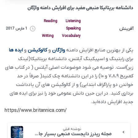
دانشنامه بریتانیکا منبعی مفید برای افرایش دامنه واژگان
Reading
Listening
آفرینش
Speaking
1 مارس 2017
Writing
Vocabulary
یکی از بهترین منابع افزایش دامنه
واژگان
و
کالوکیشن
و
ایده ها
برای رایتینگ و اسپیکینگ آیلتس، دانشنامه بریتانیکا(لینک
زیر)است. توصیه می شود موضوعات اصلی آیلتس ( در کتاب های
کمبریج ۷،۸،۹ و ۱۰) را در این دانشنامه چک کنید( صرفاً در حد
خواندن دو پاراگراف ابتدایی) و از کالوکیشن های آن یادداشت
برداری کنید. در این حین دانش عمومی خود را نیز برای ایده های
جدید افزایش داده‌اید.
/https://www.britannica.com
نوشته قبلی
مجله ریدرز دایجست منبعی بسیار جامع و کامل برای ریدینگ