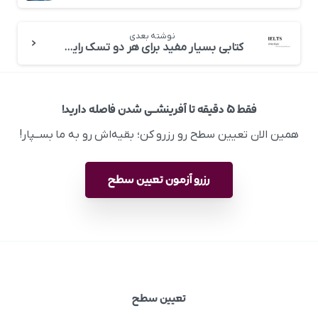
نوشته بعدی
کتابی بسیار مفید برای هر دو تسک رایتینگ آیلتس
فقط ۵ دقیقه تا آفرینشــی شدن فاصله دارید!
همین الان تعیین سطح رو رزرو کن؛ بقیه‌اش رو به ما بســپار!
رزرو آزمون تعیین سطح
تعیین سطح