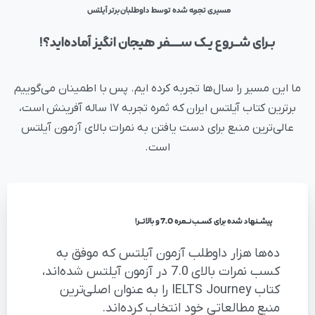
مسیری تجربه شده توسط داوطلبان برتر آیلتس
بـرای
شــروع
یـک
ســــفر
هیجان
انگیز
آماده‌اید؟!
ما این مسیر را سال‌ها تجربه کرده ایم. پس با اطمینان می‌گوییم
برترین کتاب آیلتس ایران که ثمره تجربه ۱۷ ساله آفرینش است،
عالی‌ترین منبع برای دست یافتن به نمرات بالای آزمون آیلتس
است.
پیشــنهاد شده برای کســب نــمره 7.0 و بالاتــر!
ده‌ها هزار داوطلب آزمون آیلتس که موفق به
کسب نمرات بالای 7.0 در آزمون آیلتس شده‌اند،
کتاب IELTS Journey را به عنوان اصلی‌ترین
منبع مطالعاتی خود انتخاب کرده‌اند.