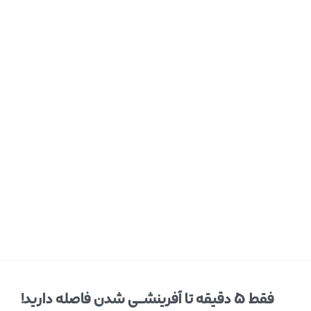
فقط ۵ دقیقه تا آفرینشــی شدن فاصله دارید!