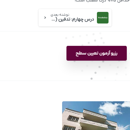
نوشته بعدی
درس چهارم: تدفین (مایکل) جکسون در روز تولدش
رزرو آزمون تعیین سطح