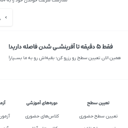
ممارست سرعت خواندن خود را به ۱۵۰ تا ۲۰۰ لغت در دقیقه برساند. دقت شود که این سرعت خواندن با فرض حداقل ۷۵% درک مطلب است!
فقط ۵ دقیقه تا آفرینشــی شدن فاصله دارید!
همین الان تعیین سطح رو رزرو کن؛ بقیه‌اش رو به ما بســپار!
تعیین سطح
دوره‌های آموزشی
آزم
تعیین سطح حضوری
کلاس‌های حضوری
آزمون